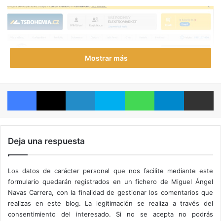
Mostrar más
Facebook
X
LinkedIn
Skype
WhatsApp
Telegram
Compartir por correo electrónico
Deja una respuesta
Los datos de carácter personal que nos facilite mediante este
formulario quedarán registrados en un fichero de Miguel Ángel
Navas Carrera, con la finalidad de gestionar los comentarios que
La
APU
está listada como
AMD RYZEN 5 2400G
realizas en este blog. La legitimación se realiza a través del
(4core/8T, 3,9GHz, 6MB L3, socket AM4, 65W) con
RX
consentimiento del interesado. Si no se acepta no podrás