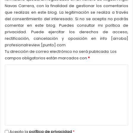
Navas Carrera, con la finalidad de gestionar los comentarios
Spectre afecta a todos los procesadores
que se
que realizas en este blog. La legitimación se realiza a través
basan en el principio de la ejecución especulativa, es
del consentimiento del interesado. Si no se acepta no podrás
decir todos los actuales incluyendo los de Intel, AMD y
comentar en este blog. Puedes consultar mi política de
los basados en la arquitectura ARM.
Es Meltdown el
privacidad. Puede ejercitar los derechos de acceso,
rectificación, cancelación y oposición en info [arroba]
problema exclusivo de Intel
y esto es especialmente
profesionalreview [punto] com
relevante puesto que es la vulnerabilidad más
Tu dirección de correo electrónico no será publicada.
Los
peligrosa de todas.
campos obligatorios están marcados con
*
C
Intel ya ha puesto a disposición de los usuarios parches
para solucionar los problemas causados por Meltdown
,
o
unos parches cuyas consecuencias no pasan
m
desapercibidas. En primer lugar se produce una
pérdida
e
de rendimiento cuando el procesador tiene que
n
interaccionar con el kernel del sistema operativo
de
t
forma frecuente, esto a nivel doméstico no ocurre
a
mucho pero no puede decirse lo mismo de los grandes
r
servidores y los data centers, en estos escenarios la
*
Acepto la
política de privacidad