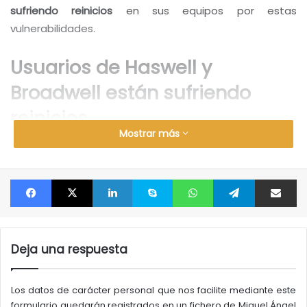
sufriendo reinicios
en sus equipos por estas
vulnerabilidades.
Usuarios de Haswell y
Broadwell están sufriendo
reinicios
Mostrar más
Facebook
X
LinkedIn
Skype
WhatsApp
Telegram
Compartir por correo electrónico
Deja una respuesta
Los datos de carácter personal que nos facilite mediante este
formulario quedarán registrados en un fichero de Miguel Ángel