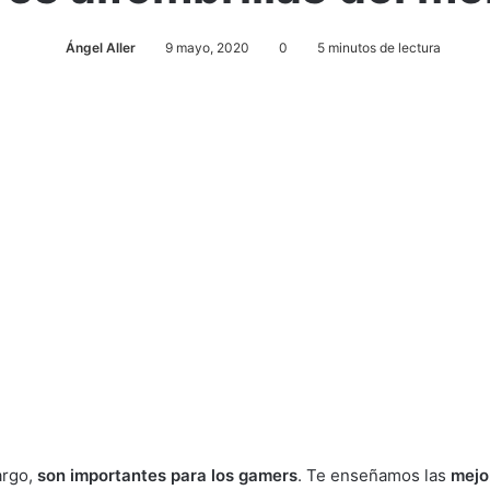
Ángel Aller
9 mayo, 2020
0
5 minutos de lectura
argo,
son importantes para los gamers
. Te enseñamos las
mejo