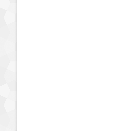
Placas bases
ASRock anuncia sus
placas base con CPUs
«Gemini Lake» Celeron