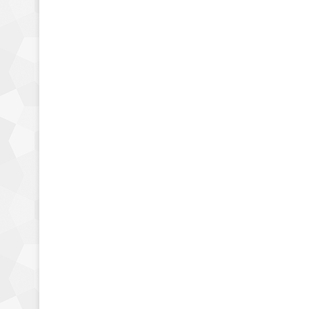
Tarjetas gráficas
ASRock confirma su