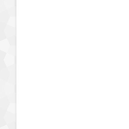
Placas bases
EK lanza un bloque de
agua rediseñado para
las placas base ASRock
X399
28 febrero, 2018
0