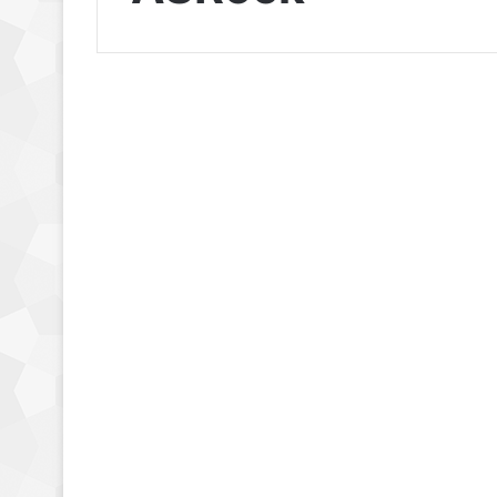
Placas bases
ASRock realizara
cuatro placas base
mini-ITX B450
22 mayo, 2018
0