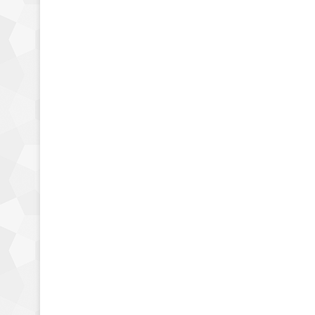
tarjeta gráfica Phantom
con misterioso video
16 marzo, 2018
0