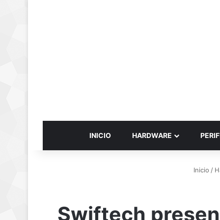
INICIO
HARDWARE
PERIF
Inicio
/
H
Swiftech presen