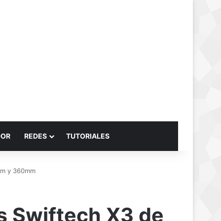
Buscar por
DOR
REDES
TUTORIALES
0mm y 360mm
s Swiftech X3 de