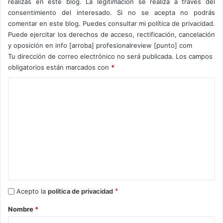
realizas en este blog. La legitimación se realiza a través del
a veces esas partes se listan en actualizaciones y
consentimiento del interesado. Si no se acepta no podrás
registros de cambios, lo que ocurre aquí, revelándonos el
comentar en este blog. Puedes consultar mi política de privacidad.
Core i9-9900KFC
.
Puede ejercitar los derechos de acceso, rectificación, cancelación
y oposición en info [arroba] profesionalreview [punto] com
Se confirma su existencia, pero no
Tu dirección de correo electrónico no será publicada.
Los campos
obligatorios están marcados con
*
tenemos mas detalles
C
o
m
e
n
t
a
r
*
Acepto la
política de privacidad
i
Nombre
*
o
No se dan más detalles que el nombre, aunque podemos