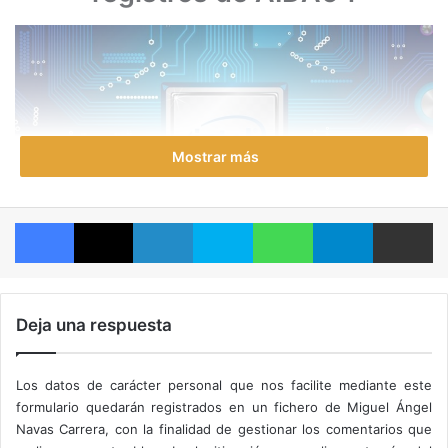
Mostrar más
Facebook
X
LinkedIn
Skype
WhatsApp
Telegram
Compartir por correo electrónico
Esta CPU aún no ha sido anunciada por Intel.
Los
estudios de software como la que está detrás de AIDA, así
Deja una respuesta
como los fabricantes de equipos originales, tienen que
diseñar software (y hardware) con antelación a los
Los datos de carácter personal que nos facilite mediante este
productos futuros, por lo que también necesitan conocer
formulario quedarán registrados en un fichero de Miguel Ángel
las especificaciones y detalles con antelación. Sucede que
Navas Carrera, con la finalidad de gestionar los comentarios que