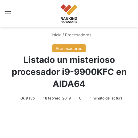
Menú
Inicio
/
Procesadores
Procesadores
Listado un misterioso
procesador i9-9900KFC en
AIDA64
Gustavo
18 febrero, 2019
0
1 minuto de lectura