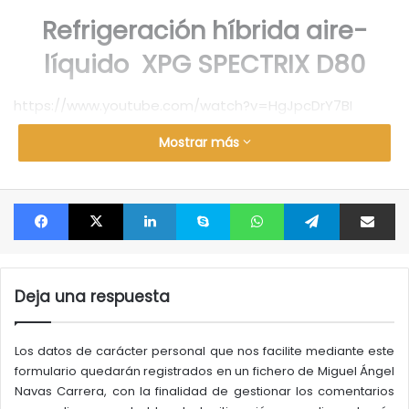
Refrigeración híbrida aire-
líquido XPG SPECTRIX D80
https://www.youtube.com/watch?v=HgJpcDrY7BI
Mostrar más
El
SPECTRIX D80
dispone en su parte superior un
disipador térmico líquido que se beneficia de un fluido
no conductor con un bajo punto de ebullición para
Facebook
X
LinkedIn
Skype
WhatsApp
Telegram
Compartir por correo electrónico
disipar el calor eficientemente. Funciona en conjunto
con un disipador de calor de aluminio y materiales
térmicamente conductores en el PCB para ofrecer un
enfriamiento integral.
Deja una respuesta
Los datos de carácter personal que nos facilite mediante este
formulario quedarán registrados en un fichero de Miguel Ángel
Navas Carrera, con la finalidad de gestionar los comentarios