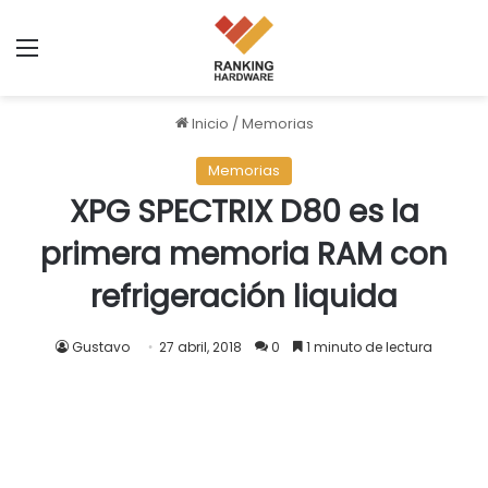
Menú
Inicio
/
Memorias
Memorias
XPG SPECTRIX D80 es la
primera memoria RAM con
refrigeración liquida
Gustavo
27 abril, 2018
0
1 minuto de lectura