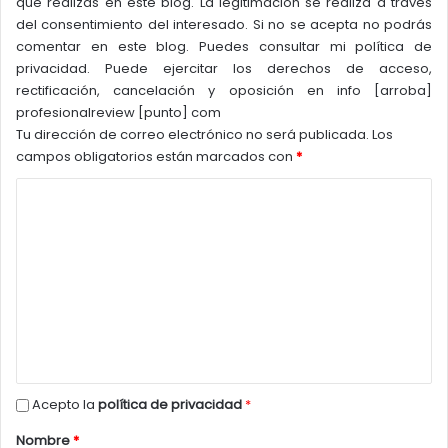
que realizas en este blog. La legitimación se realiza a través
del consentimiento del interesado. Si no se acepta no podrás
comentar en este blog. Puedes consultar mi política de
privacidad. Puede ejercitar los derechos de acceso,
rectificación, cancelación y oposición en info [arroba]
profesionalreview [punto] com
Tu dirección de correo electrónico no será publicada.
Los
campos obligatorios están marcados con
*
C
o
m
Equipado con iluminación RGB programable, el disipador
e
térmico líquido no sólo es funcional, sino que también
n
cautiva visualmente con el fluido completamente
t
iluminado
para que todos lo vean. Los usuarios pueden
a
personalizar los efectos de iluminación configurando
r
*
Acepto la
política de privacidad
patrones, velocidad de pulso, intensidad de iluminación,
y más. El control de la iluminación es intuitivo con la
i
Nombre
*