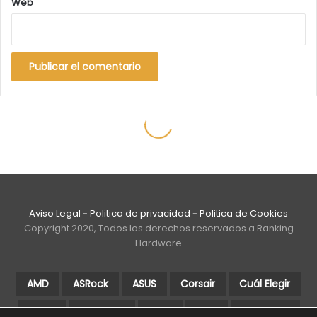
Aviso Legal
-
Politica de privacidad
-
Politica de Cookies
Copyright 2020, Todos los derechos reservados a Ranking
Hardware
AMD
ASRock
ASUS
Corsair
Cuál Elegir
DDR4
Gigabyte
Guía
Intel
Intel Core