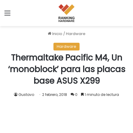
Menú
Inicio
/
Hardware
Hardware
Thermaltake Pacific M4, Un
‘monoblock’ para las placas
base ASUS X299
Gustavo
2 febrero, 2018
0
1 minuto de lectura