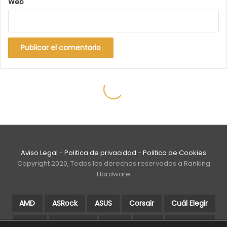
Aviso Legal
-
Politica de privacidad
-
Politica de Cookies
Copyright 2020, Todos los derechos reservados a Ranking
Hardware
AMD
ASRock
ASUS
Corsair
Cuál Elegir
DDR4
Gigabyte
Guía
Intel
Intel Core