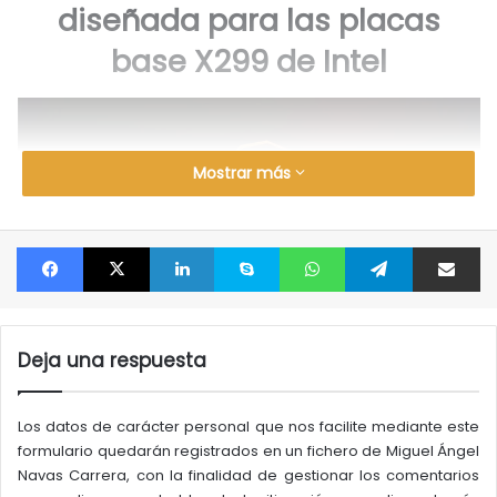
diseñada para las placas
base X299 de Intel
Mostrar más
Facebook
X
LinkedIn
Skype
WhatsApp
Telegram
Compartir por correo electrónico
Deja una respuesta
Los datos de carácter personal que nos facilite mediante este
Las placas base X299, que admiten la última línea de
formulario quedarán registrados en un fichero de Miguel Ángel
procesadores HEDT Skylake-X de Intel, necesitan
Navas Carrera, con la finalidad de gestionar los comentarios