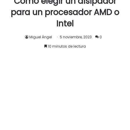
productos de refrigeración líquida de la empresa, que
incluye tuberías, accesorios, radiadores, refrigerantes y
mucho más.
La microestructura optimizada de la aleta
de cobre tiene huecos de 0,15 mm y está niquelada
para evitar la corrosión.
También acepta conectores
estándar G1/4, por lo que se integra fácilmente en la
mayoría de los sistemas de refrigeración.
Por el momento desconocemos el precio que tendrá y
su fecha de lanzamiento.
Fuente
Eteknix