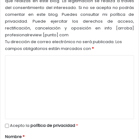
que realizas en este blog. La legitimación se realiza a través
bastante ayuda en materia de refrigeración
cuando
del consentimiento del interesado. Si no se acepta no podrás
realizan overclocking, no sólo por el calor de la propia
comentar en este blog. Puedes consultar mi política de
CPU, sino también por el VRM. Una escaza refrigeración
privacidad. Puede ejercitar los derechos de acceso,
de los VRM también puede provocar que un
rectificación, cancelación y oposición en info [arroba]
overclocking extremo fracase, por lo tanto, un
profesionalreview [punto] com
monoblock es una solución elegante y eficaz para
Tu dirección de correo electrónico no será publicada.
Los
campos obligatorios están marcados con
*
aquellos que buscan mejorar el rendimiento a como dé
lugar.
C
o
Como no podíamos esperar de otra manera,
m
Thermaltake añade la iluminación RGB en el Pacific M4
.
e
Los usuarios pueden sincronizar esto con el controlador
n
LED RGB incorporado en la placa base. ¿El resultado? Un
sistema de alto rendimiento y estética para los
t
jugadores y entusiastas del rendimiento.
a
r
*
Acepto la
política de privacidad
i
Nombre
*