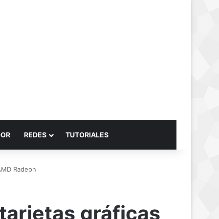
Buscar por
DOR
REDES
TUTORIALES
s AMD Radeon
arjetas gráficas