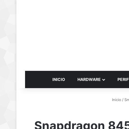
INICIO
HARDWARE
PERIF
Inicio
/
Sm
Snapdragon 845