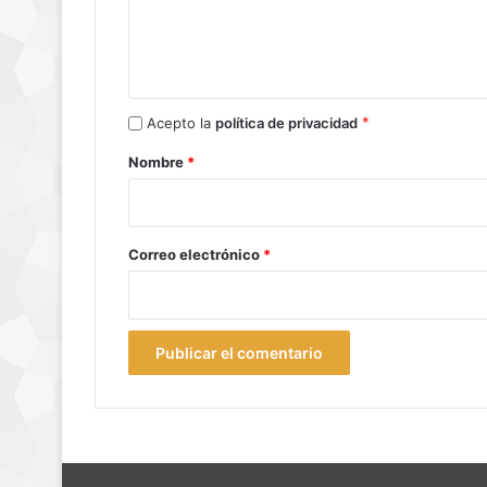
n
t
a
r
*
Acepto la
política de privacidad
i
Nombre
*
o
*
Correo electrónico
*