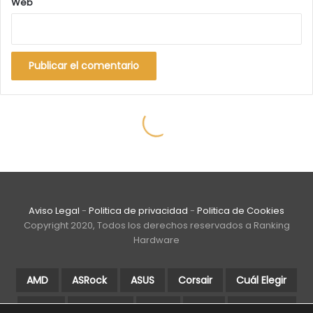
Aviso Legal
-
Politica de privacidad
-
Politica de Cookies
Copyright 2020, Todos los derechos reservados a Ranking
Hardware
AMD
ASRock
ASUS
Corsair
Cuál Elegir
DDR4
Gigabyte
Guía
Intel
Intel Core