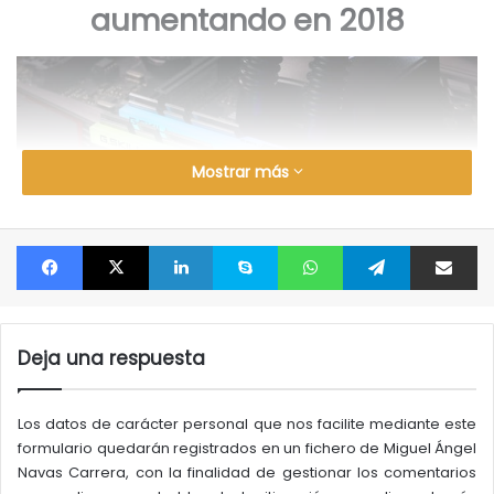
aumentando en 2018
Mostrar más
Facebook
X
LinkedIn
Skype
WhatsApp
Telegram
Compartir por correo electrónico
Deja una respuesta
Samsung, SK Hynix y Micron están listos para combatir
la escasez que está causando el aumento de los
Los datos de carácter personal que nos facilite mediante este
precios
al aumentar la producción, que podría ver un
formulario quedarán registrados en un fichero de Miguel Ángel
aumento del 30 por ciento en el número de chips
Navas Carrera, con la finalidad de gestionar los comentarios
producidos.
Lamentablemente, esto probablemente