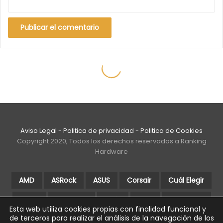
Aviso Legal
-
Politica de privacidad
-
Politica de Cookies
Copyright 2020, Todos los derechos reservados a Ranking
Hardware
AMD
ASRock
ASUS
Corsair
Cuál Elegir
DDR4
Gigabyte
Guía
Intel
Intel Core
Esta web utiliza cookies propias con finalidad funcional y
de terceros para realizar el análisis de la navegación de los
Mejores
MSI
NVIDIA
Ryzen
Samsung