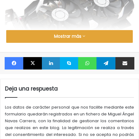
Mostrar más
Facebook
X
LinkedIn
Skype
WhatsApp
Telegram
Compartir por correo electrónico
Parece ser que
Deja una respuesta
una GTX 1050 con solo 2GB de memoria
de video no son suficientes para juegos modernos
,
incluso jugando en resoluciones bajas (720p) y en
Los datos de carácter personal que nos facilite mediante este
menor calidad, por lo que un modelo con 3GB sería una
formulario quedarán registrados en un fichero de Miguel Ángel
decisión más que acertada. Sin embargo, lo que
Navas Carrera, con la finalidad de gestionar los comentarios
que realizas en este blog. La legitimación se realiza a través
también parece posible es una reducción en el ancho
del consentimiento del interesado. Si no se acepta no podrás
del bus de memoria, que pasaría a ser de 96 bits.