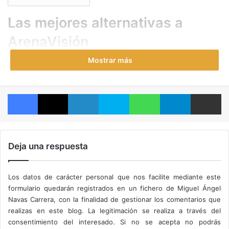
Las mejores alternativas a
ArenaVisión
Mostrar más
Facebook
X
LinkedIn
Skype
WhatsApp
Telegram
Compartir por correo electrónico
Deja una respuesta
ArenaVisión era la web de referencia en este sentido
para muchísimos usuarios
. Por suerte, hay bastantes
alternativas disponibles en la actualidad. De manera que
Los datos de carácter personal que nos facilite mediante este
todas aquellas personas que quieren poder seguir una
formulario quedarán registrados en un fichero de Miguel Ángel
Navas Carrera, con la finalidad de gestionar los comentarios que
amplia selección de competiciones deportivas lo puedan
realizas en este blog. La legitimación se realiza a través del
hacer. Aunque,
el problema con este tipo de páginas web
consentimiento del interesado. Si no se acepta no podrás
es que nunca se sabe cuánto tiempo más estarán