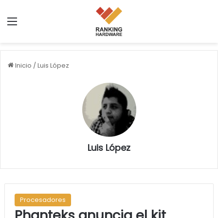
Menú
Inicio
/
Luis López
Luis López
Procesadores
Phanteks anuncia el kit