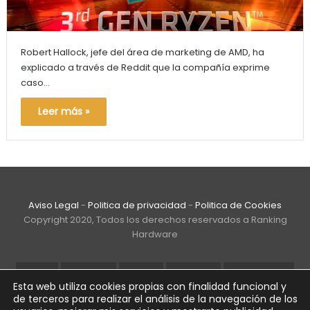
Robert Hallock, jefe del área de marketing de AMD, ha
explicado a través de Reddit que la compañía exprime
caso…
Leer más »
Aviso Legal
-
Politica de privacidad
-
Politica de Cookies
Copyright 2020, Todos los derechos reservados a Ranking
Hardware
AMD
ASRock
ASUS
Corsair
Cuál Elegir
Esta web utiliza cookies propias con finalidad funcional y
de terceros para realizar el análisis de la navegación de los
DDR4
Gigabyte
Guía
Intel
Intel Core