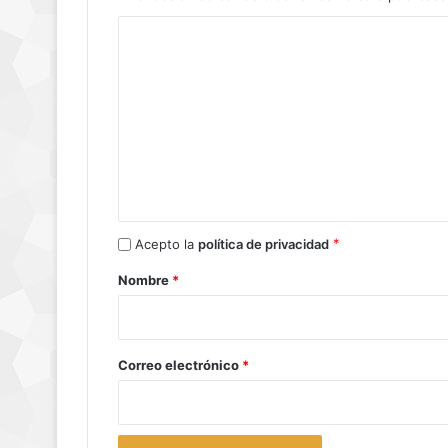
C
o
m
e
n
t
a
r
*
Acepto la
política de privacidad
i
Nombre
*
o
*
Correo electrónico
*