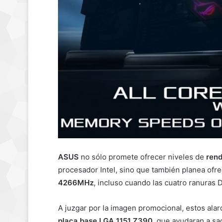
ASUS
no sólo promete ofrecer niveles de
ren
procesador Intel, sino que también planea of
4266MHz
, incluso cuando las cuatro ranuras
A juzgar por la imagen promocional, estos ala
placa base LGA 1151 Z390
, que ayudaran a s