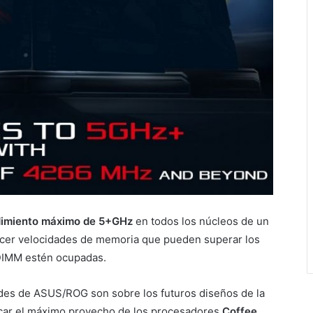
dimiento máximo de 5+GHz
en todos los núcleos de un
recer velocidades de memoria que pueden superar los
 DIMM estén ocupadas.
rdes de ASUS/ROG son sobre los futuros diseños de la
acar el máximo provecho de los procesadores
Coffee