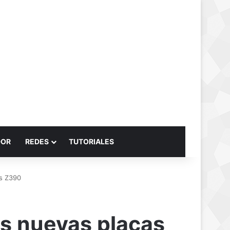
Buscar por
DOR
REDES
TUTORIALES
s Z390
s nuevas placas