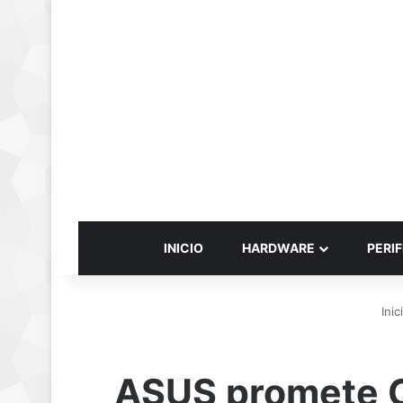
INICIO
HARDWARE
PERIF
Inic
ASUS promete C