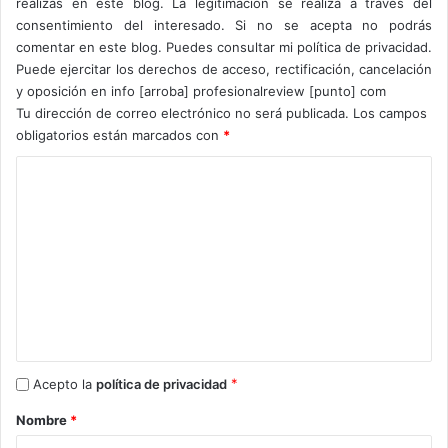
realizas en este blog. La legitimación se realiza a través del
consentimiento del interesado. Si no se acepta no podrás
Según nos comenta la propia AMD;
‘’AMD EPYC
comentar en este blog. Puedes consultar mi política de privacidad.
Embedded 3000 sube el listón en cuanto a rendimiento de
Puede ejercitar los derechos de acceso, rectificación, cancelación
virtualización de funciones, redes definidas por software y
y oposición en info [arroba] profesionalreview [punto] com
Tu dirección de correo electrónico no será publicada.
Los campos
aplicaciones de almacenamiento en red. AMD Ryzen
obligatorios están marcados con
*
Embedded V1000 reúne la arquitectura básica «Zen» y la
arquitectura gráfica «Vega» para ofrecer gráficos brillantes
C
en un único chip que proporciona ahorros de espacio y
o
energía para la imagenología médica, juegos y sistemas
m
industriales. Con estos productos de alto rendimiento,
e
AMD introduce una nueva era para los procesadores
n
embebidos»
.
t
La gama de procesadores AMD EPYC
a
3000 ofrece:
r
*
Acepto la
política de privacidad
i
Nombre
*
o