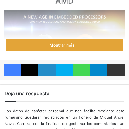
AMD
Mostrar más
Facebook
X
LinkedIn
Skype
WhatsApp
Telegram
Compartir por correo electrónico
AMD EPYC Embedded 3000 trae el poder del «Zen» a
Deja una respuesta
una variedad de nuevos mercados
incluyendo
dispositivos de red, almacenamiento e informática de
vanguardia, mientras que
AMD Ryzen Embedded V1000
Los datos de carácter personal que nos facilite mediante este
formulario quedarán registrados en un fichero de Miguel Ángel
se enfoca en la imagenología médica, sistemas
Navas Carrera, con la finalidad de gestionar los comentarios que
industriales, juegos digitales y ordenadores ligeros.