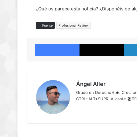
¿Qué os parece esta noticia? ¿Disponéis de a
Fuente
Profesional Review
Facebook
X
Ángel Aller
Grado en Derecho👨‍🎓. Crecí en
CTRL+ALT+SUPR. Alicante 🏖️🧗‍♂️
Lin
ke
dIn