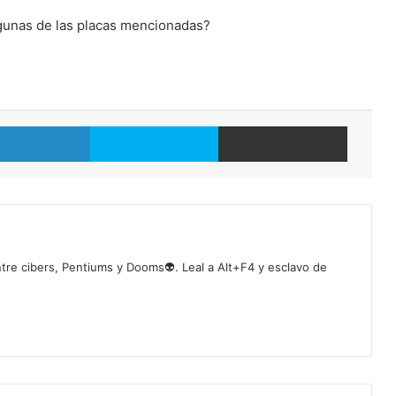
lgunas de las placas mencionadas?
LinkedIn
Skype
Compartir por correo electrónico
tre cibers, Pentiums y Dooms👽. Leal a Alt+F4 y esclavo de